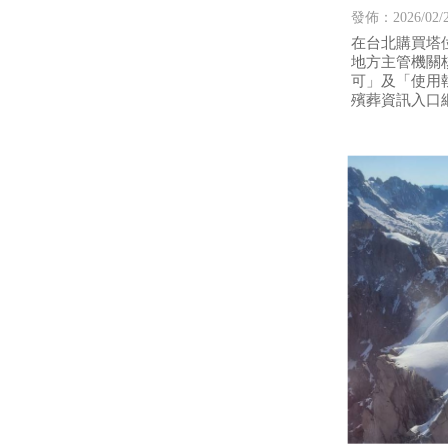
塔位推薦|
發佈：2026/02/
買塔位
在台北購買塔
地方主管機關
可」及「使用
殯葬資訊入口
或非法預售的
境、確認權狀