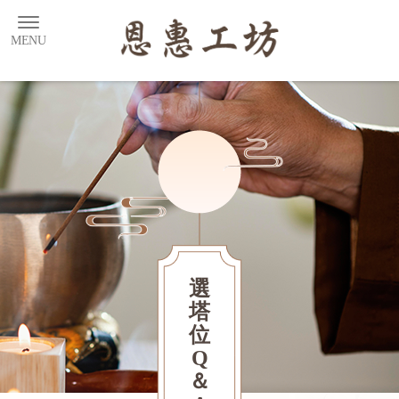
選
塔
位
Q
＆