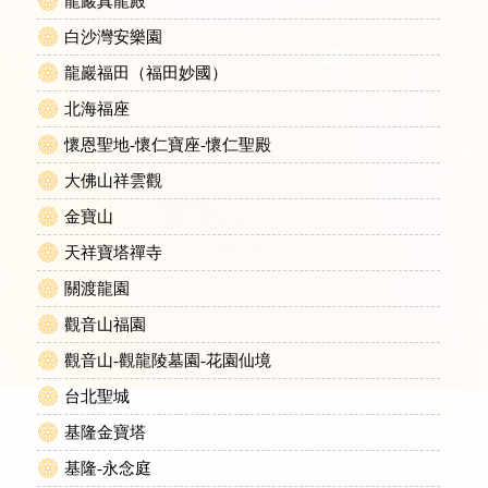
龍巖真龍殿
白沙灣安樂園
龍巖福田（福田妙國）
北海福座
懷恩聖地-懷仁寶座-懷仁聖殿
大佛山祥雲觀
金寶山
天祥寶塔禪寺
關渡龍園
觀音山福園
觀音山-觀龍陵墓園-花園仙境
台北聖城
基隆金寶塔
基隆-永念庭