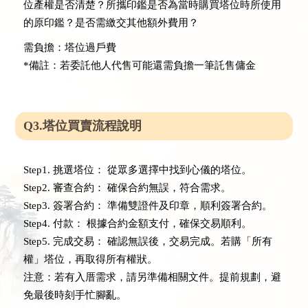
位產權是否清楚？所攜印鑑是否為當時購買塔位時所使用
的原印鑑？是否需繳交其他額外費用？
需負擔：塔位過戶費
*備註：若委託他人代售可能還需負擔一筆託售傭金
Q3.塔位買賣流程說明
Step1. 挑選塔位： 從眾多選擇中找到心儀的塔位。
Step2. 審查合約： 確保合約無誤，符合需求。
Step3. 簽署合約： 準備雙證件及印章，順利簽署合約。
Step4. 付款： 根據合約金額支付，確保交易順利。
Step5. 完成交易： 確認無誤後，交易完成。若購「所有
權」塔位，再取得所有權狀。
注意：若有入厝需求，請另準備相關文件。提前規劃，避
免最後時刻手忙腳亂。